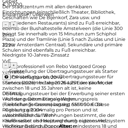
Gebiet
€ 10.000
Der Stadtzentrum mit allen denkbaren
Einrichtungen (einschließlich Theater, Bibliothek,
Ersparnisse / Überwert
Geschäften wie De Bijenkorf, Zara usw. und
verschiedenen Restaurants) sind zu Fuß erreichbar,
−
+
ebenso der Bushaltestelle Amstelveen (die Linie 300
bringt Sie innerhalb von 15 Minuten zum Schiphol
Zins
Plaza) und der Tramlinie (Linie 5 nach Zuidas und Linie
25 zur Amsterdam Centraal). Sekundäre und primäre
3.29%
Schulen sind ebenfalls zu Fuß erreichbar.
Niedrigste 10-Jahres-Zinssatz
VvE
−
+
- VvE, professionell von Rebo Vastgoed Groep
Freistellung der Übertragungssteuer als Starter
verwaltet.
Freistellung von der Übertragungssteuer für
- MJOP verfügbar bis 2049
- Servicekosten betragen 264,25 Euro pro Monat
Starters (2026)
Im Jahr 2026 zahlt der Käufer, der
zwischen 18 und 35 Jahren alt ist, keine
DETAILS
Übertragungssteuer bei der Erwerbung seiner ersten
- Auf der zweiten Etage gelegen
Wohnung. Der maximale Wohnungspreis
- Lieblicher Terrassenausgang nach Süd-Ost
(Freistellungs Grenze) beträgt 555.000 €. Diese
- Gebaut ca. 2004
Regelung gilt einmalig pro Person und ist
- Wohnfläche ca. 118 m²
ausschließlich für Wohnungen bestimmt, die der
- Heißwasser und Heizung durch eigenes Heizsystem
Käufer selbst als Hauptwohnung nutzen wird.
- Isolierung durch Doppelfenster
Wichtige Bedingungen:
Alter:
mindestens 18 und