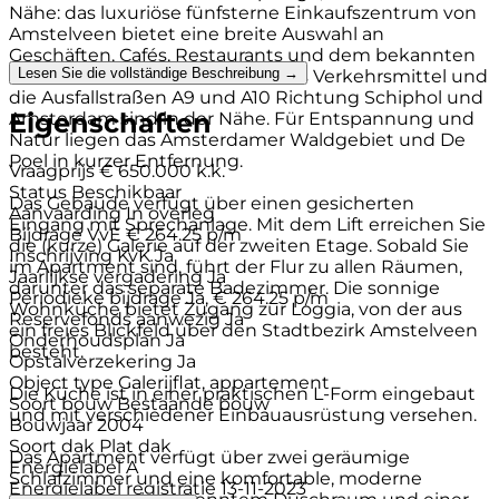
Nähe: das luxuriöse fünfsterne Einkaufszentrum von
Amstelveen bietet eine breite Auswahl an
Geschäften, Cafés, Restaurants und dem bekannten
Lesen Sie die vollständige Beschreibung →
Cobra Museum. Auch öffentliches Verkehrsmittel und
die Ausfallstraßen A9 und A10 Richtung Schiphol und
Eigenschaften
Amsterdam sind in der Nähe. Für Entspannung und
Natur liegen das Amsterdamer Waldgebiet und De
Poel in kurzer Entfernung.
Vraagprijs
€ 650.000 k.k.
Status
Beschikbaar
Das Gebäude verfügt über einen gesicherten
Aanvaarding
In overleg
Eingang mit Sprechanlage. Mit dem Lift erreichen Sie
Bijdrage VvE
€ 264.25 p/m
die (kurze) Galerie auf der zweiten Etage. Sobald Sie
Inschrijving KvK
Ja
im Apartment sind, führt der Flur zu allen Räumen,
Jaarlijkse vergadering
Ja
darunter das separate Badezimmer. Die sonnige
Periodieke bijdrage
Ja, € 264.25 p/m
Wohnküche bietet Zugang zur Loggia, von der aus
Reservefonds aanwezig
Ja
ein freies Blickfeld über den Stadtbezirk Amstelveen
Onderhoudsplan
Ja
besteht.
Opstalverzekering
Ja
Object type
Galerijflat, appartement
Die Küche ist in einer praktischen L-Form eingebaut
Soort bouw
Bestaande bouw
und mit verschiedener Einbauausrüstung versehen.
Bouwjaar
2004
Soort dak
Plat dak
Das Apartment verfügt über zwei geräumige
Energielabel
A
Schlafzimmer und eine komfortable, moderne
Energielabel registratie
13-11-2023