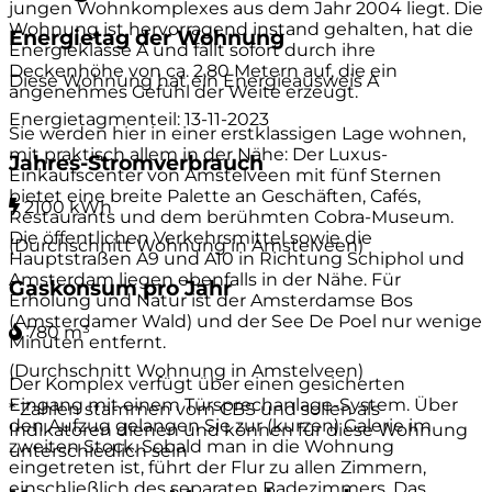
jungen Wohnkomplexes aus dem Jahr 2004 liegt. Die
Wohnung ist hervorragend instand gehalten, hat die
Energietag der Wohnung
Energieklasse A und fällt sofort durch ihre
Deckenhöhe von ca. 2,80 Metern auf, die ein
Diese Wohnung hat ein Energieausweis
A
angenehmes Gefühl der Weite erzeugt.
Energietagmenteil: 13-11-2023
Sie werden hier in einer erstklassigen Lage wohnen,
mit praktisch allem in der Nähe: Der Luxus-
Jahres-Stromverbrauch
Einkaufscenter von Amstelveen mit fünf Sternen
bietet eine breite Palette an Geschäften, Cafés,
2100 kWh
Restaurants und dem berühmten Cobra-Museum.
Die öffentlichen Verkehrsmittel sowie die
(Durchschnitt Wohnung in Amstelveen)
Hauptstraßen A9 und A10 in Richtung Schiphol und
Amsterdam liegen ebenfalls in der Nähe. Für
Gaskonsum pro Jahr
Erholung und Natur ist der Amsterdamse Bos
(Amsterdamer Wald) und der See De Poel nur wenige
780 m³
Minuten entfernt.
(Durchschnitt Wohnung in Amstelveen)
Der Komplex verfügt über einen gesicherten
Eingang mit einem Türsprechanlage-System. Über
* Zahlen stammen vom CBS und sollen als
den Aufzug gelangen Sie zur (kurzen) Galerie im
Indikatoren dienen und können für diese Wohnung
zweiten Stock. Sobald man in die Wohnung
unterschiedlich sein
eingetreten ist, führt der Flur zu allen Zimmern,
einschließlich des separaten Badezimmers. Das