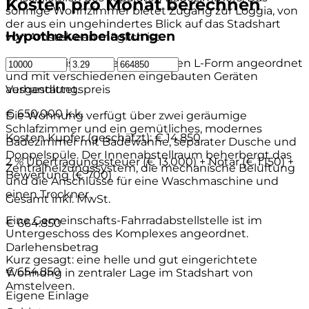
Kosten pro Monat berechnen
sonnige Wohnzimmer bietet Zugang zur Loggia, von
der aus ein ungehindertes Blick auf das Stadshart
Hypothekenbelastungen
von Amstelveen möglich ist.
Die Küche ist in einer praktischen L-Form angeordnet
und mit verschiedenen eingebauten Geräten
ausgestattet.
Verhandlungspreis
€ 650.000 k.k.
Die Wohnung verfügt über zwei geräumige
Schlafzimmer und ein gemütliches, modernes
Kosten Kupfer (geschätzt):
€ 14.850
Badezimmer mit Badewanne, separater Dusche und
Doppelspüle. Der Innenabstellraum beherbergt das
2 % Übertragungssteuer (€ 13.000) + Notar (€ 1.150) +
Zentralheizungssystem, die mechanische Belüftung
Bewertung (€ 700)
und die Anschlüsse für eine Waschmaschine und
einen Trockner.
Gesamt inkl. MwSt.
Eine Gemeinschafts-Fahrradabstellstelle ist im
€ 664.850
Untergeschoss des Komplexes angeordnet.
Darlehensbetrag
Kurz gesagt: eine helle und gut eingerichtete
€ 654.850
Wohnung in zentraler Lage im Stadshart von
Amstelveen.
Eigene Einlage