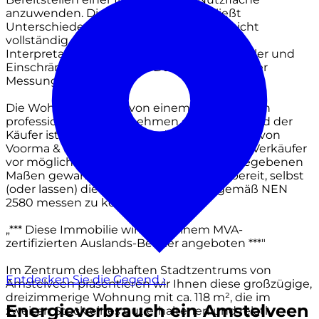
anzuwenden. Die Messanleitung schließt
Unterschiede in den Messergebnissen nicht
vollständig aus durch beispielsweise
Interpretationsunterschiede, Rundungsfehler und
Einschränkungen bei der Durchführung einer
Messung ein.
Die Wohnung wurde von einem zuverlässigen
professionellen Unternehmen gemessen, und der
Käufer ist unabhängig von den Mitarbeitern von
Voorma & Millenaar Immobilien sowie dem Verkäufer
vor möglichen Abweichungen in den angegebenen
Maßen gewarnt. Der Käufer erklärt sich bereit, selbst
(oder lassen) die gekaufte Wohnung gemäß NEN
2580 messen zu können.
„*** Diese Immobilie wird von einem MVA-
zertifizierten Auslands-Berater angeboten ***"
Im Zentrum des lebhaften Stadtzentrums von
Entdecken Sie die Gegend
›
Amstelveen präsentieren wir Ihnen diese großzügige,
dreizimmerige Wohnung mit ca. 118 m², die im
Energieverbrauch ein Amstelveen
zweiten Stock eines gut erhaltenen und relativ