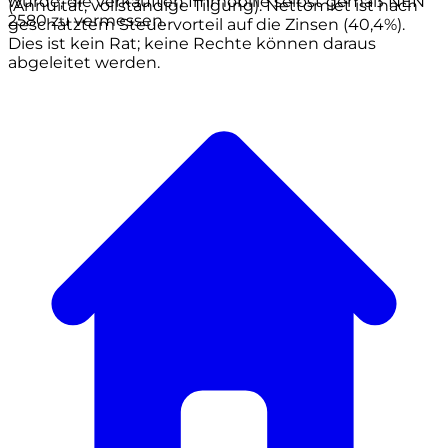
wurde, die verkauften Immobilie selbst gemäß NEN
(Annuität, vollständige Tilgung). Nettomiet ist nach
2580 zu vermessen.
geschätztem Steuervorteil auf die Zinsen (40,4%).
Dies ist kein Rat; keine Rechte können daraus
abgeleitet werden.