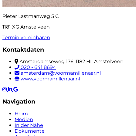
Pieter Lastmanweg 5 C
1181 XG Amstelveen
Termin vereinbaren
Kontaktdaten
Amsterdamseweg 176, 1182 HL Amstelveen
020 - 641 8694
amsterdam@voormamillenaar.nl
www.voormamillenaar.nl
Navigation
Heim
Medien
In der Nähe
Dokumente